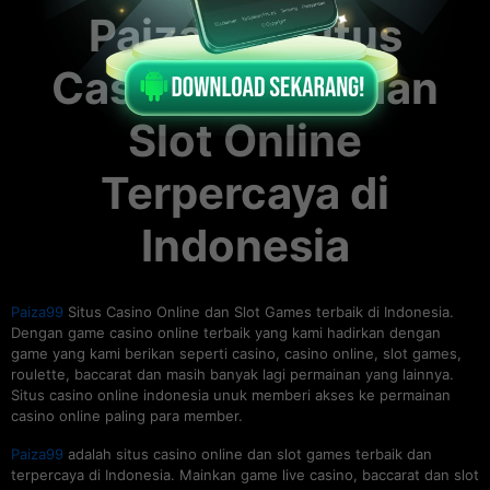
Paiza99 : Situs
Casino Online dan
Slot Online
Terpercaya di
Indonesia
Paiza99
Situs Casino Online dan Slot Games terbaik di Indonesia.
Dengan game casino online terbaik yang kami hadirkan dengan
game yang kami berikan seperti casino, casino online, slot games,
roulette, baccarat dan masih banyak lagi permainan yang lainnya.
Situs casino online indonesia unuk memberi akses ke permainan
casino online paling para member.
Paiza99
adalah situs casino online dan slot games terbaik dan
terpercaya di Indonesia. Mainkan game live casino, baccarat dan slot