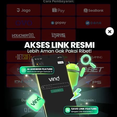
Cara Pembayaran:
×
Partner Kami:
Dukungan Perangkat & Keamanan Terjamin :